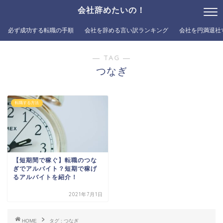
会社辞めたいの！
必ず成功する転職の手順
会社を辞める言い訳ランキング
会社を円満退社
― TAG ―
つなぎ
転職する方法
【短期間で稼ぐ】転職のつな
ぎでアルバイト？短期で稼げ
るアルバイトを紹介！
2021年7月1日
HOME
タグ : つなぎ